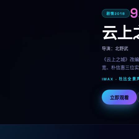
9
剧情
2018
云上
导演：
北野武
《云上之城》改编
宽、朴信惠三位实
IMAX · 杜比全景声
立即观看