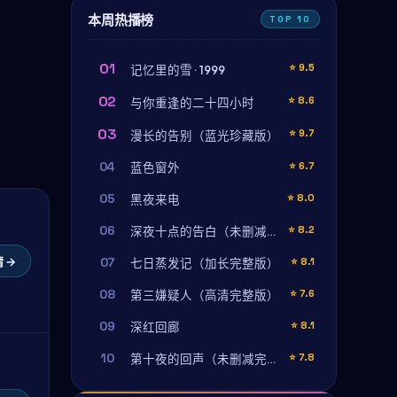
本周热播榜
TOP 10
01
⭐
9.5
记忆里的雪 · 1999
02
⭐
8.6
与你重逢的二十四小时
03
⭐
9.7
漫长的告别（蓝光珍藏版）
04
⭐
6.7
蓝色窗外
05
⭐
8.0
黑夜来电
06
⭐
8.2
深夜十点的告白（未删减完整版）
 →
07
⭐
8.1
七日蒸发记（加长完整版）
08
⭐
7.6
第三嫌疑人（高清完整版）
09
⭐
8.1
深红回廊
10
⭐
7.8
第十夜的回声（未删减完整版）