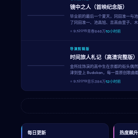
镜中之人（首映纪念版）
毕业前的最后一个夏天，冈田准一与池
热播
了冈田准一、池昌旭、吉高由里子、木
与心动。
2015
⭐
9.1
青春
846万
10小时前
导演剪辑版
时间旅人札记（高清完整版）
金所炫饰演的高中生在京都的街头偶然
NEW
津到登上 Budokan，每一首原创
梦想固执过的人。
2019
⭐
9.1
音乐
384万
12小时前
每日更新
热度飙