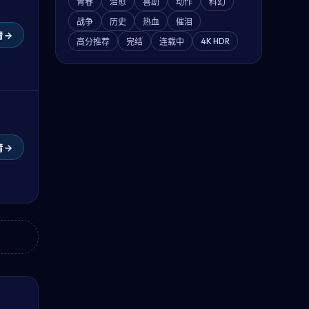
青春
治愈
喜剧
动作
科幻
战争
历史
热血
催泪
 →
4K HDR
高分推荐
完结
连载中
 →