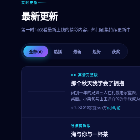
实时更新
最新更新
第一时间观看最新上线的精彩内容，热门剧集持续更新中
全部
(6)
热播
最新
趋势
获奖
HD 高清完整版
那个秋天我学会了拥抱
阔别十年的兄妹三人在札幌老家重聚，
热播
桌面。小栗旬与山田凉介的对手戏成为
皱。
2015
⭐
7.2
家庭
691万
2小时前
导演剪辑版
海与你与一杯茶