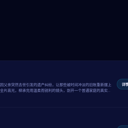
详情
因父亲突然去世引发的遗产纠纷，让那些被时间冲淡的旧账重新摆上
全片高光，柳承完用温柔而锐利的镜头，剖开一个普通家庭的真实褶