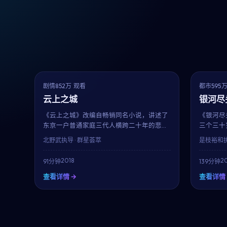
9.6
NEW
热播
剧情
852万 观看
都市
595
云上之城
银河尽
《云上之城》改编自畅销同名小说，讲述了
《银河尽
东京一户普通家庭三代人横跨二十年的悲
三个三十
欢。小栗旬、阿部宽、朴信惠三位实力派演
的拉扯。
北野武
执导 · 群星荟萃
是枝裕和
员贡献了教科书级表演。北野武用平实的镜
力，导演
头记录时代变迁中的小人物命运。
在139
2018
20
91分钟
139分钟
都市群像
查看详情 →
查看详情 