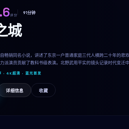
.6
91分钟
评分
之城
自畅销同名小说，讲述了东京一户普通家庭三代人横跨二十年的悲
力派演员贡献了教科书级表演。北野武用平实的镜头记录时代变迁
 · 4K超清 ·
蓝光首发
详细信息
收藏