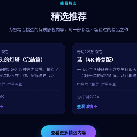
编辑精选
精选推荐
为您精心挑选的优质影视内容，每一部都是不容错过的精品之作
9.2
获奖
万 观看
奇幻
221万 观看
头的灯塔（完结篇）
蓝（4K 修复版）
头的灯塔》以神户为背景，描绘了
平凡少年李钟硕在十六岁生日那天
岁年轻人在工作、家庭与自我之间
了沉睡千年的契约血脉。从此他与
朴叙俊与韩孝周的对手戏自然有张
代表的守护者一同踏上寻找"九界之
执导 · 群星荟萃
中岛哲也
执导 · 群星荟萃
是枝裕和延续其一贯的细腻笔触，
程。中岛哲也打造的奇幻世界宏大
分钟的时长内呈现一幅真实而温暖的
是2024年最具想象力的银幕之作
19
2024
159分钟
。
→
查看详情 →
查看更多精选内容