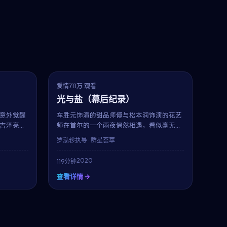
8.1
7.1
趋势
爱情
711万 观看
光与盐（幕后纪录）
意外觉醒
车胜元饰演的甜品师傅与松本润饰演的花艺
吉泽亮所
师在首尔的一个雨夜偶然相遇，看似毫无交
钥"的旅
集的两个人，因为一封被错送的信、一首循
罗泓轸
执导 · 群星荟萃
而细腻，
环播放的旧歌、或是一只走失的猫，开始走
。
进彼此的日常。这部由罗泓轸执导的2020
2020
119分钟
年作品，用克制而温柔的镜头语言，呈现了
都市人之间最纯粹的悸动。
查看详情 →