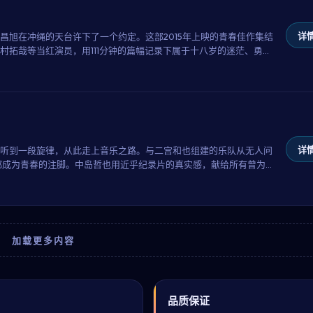
详情
昌旭在冲绳的天台许下了一个约定。这部2015年上映的青春佳作集结
村拓哉等当红演员，用111分钟的篇幅记录下属于十八岁的迷茫、勇气
详情
听到一段旋律，从此走上音乐之路。与二宫和也组建的乐队从无人问
歌曲都成为青春的注脚。中岛哲也用近乎纪录片的真实感，献给所有曾为
加载更多内容
升
品质保证