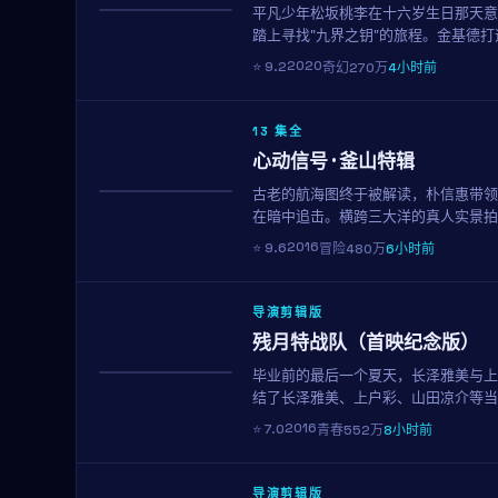
平凡少年松坂桃李在十六岁生日那天意
NEW
踏上寻找"九界之钥"的旅程。金基德打
2020
⭐
9.2
奇幻
270万
4小时前
13 集全
心动信号 · 釜山特辑
古老的航海图终于被解读，朴信惠带领
获奖
在暗中追击。横跨三大洋的真人实景拍
盛宴。
2016
⭐
9.6
冒险
480万
6小时前
导演剪辑版
残月特战队（首映纪念版）
毕业前的最后一个夏天，长泽雅美与上
趋势
结了长泽雅美、上户彩、山田凉介等当
2016
⭐
7.0
青春
552万
8小时前
导演剪辑版