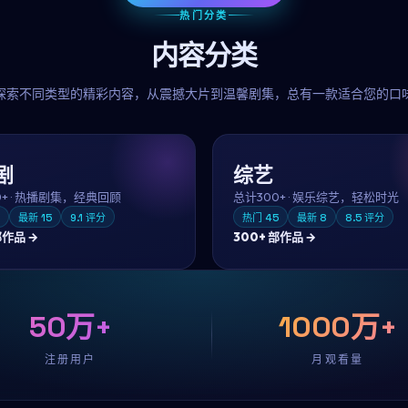
热门分类
内容分类
探索不同类型的精彩内容，从震撼大片到温馨剧集，总有一款适合您的口
剧
综艺
0+
·
热播剧集，经典回顾
总计
300+
·
娱乐综艺，轻松时光
最新
15
9.1
评分
热门
45
最新
8
8.5
评分
作品 →
300+
部作品 →
50万+
1000万+
注册用户
月观看量