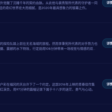
详情
外觉醒了沉睡千年的契约血脉。从此他与裴秀智所代表的守护者一同
造的奇幻世界宏大而细腻，是2020年最具想象力的银幕之作。
详情
的探险队踏上前往无名海域的旅程。然而李秉宪所代表的对手势力也
摄、震撼的水下特效，行定勋用108分钟带来一场视觉与情感的双重
详情
户彩在福冈的天台许下了一个约定。这部2016年上映的青春佳作集
红演员，用97分钟的篇幅记录下属于十八岁的迷茫、勇气与心动。