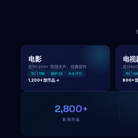
电影
电视
总计
1,200+
·
院线大片，经典佳作
总计
80
热门
156
最新
23
8.9
评分
热门
89
1,200+
部作品 →
800+
部
2,800+
影视作品